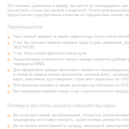
Все машины, сдаваемые в аренду, находятся на техподдержке, они 
несчастного случая пассажиров и водителя). Услуги долгосрочной 
предоставляет корпоративным клиентам по специальным низким та
Преимущества
Наш главный принцип: в нашем парке всегда только новые автом
У нас Вы получите машину напрокат сразу в день обращения, до
3832 532781
.
У нас безусловная франшиза равна нулю.
Предусмотрена возможность оплаты аренды наиболее удобным дл
терминалов МКБ).
Для оформления аренды автомобиля требуются общегражданский
и любой из перечисленных документов: военный билет, загранпа
карта, пенсионное удостоверение, страховое свидетельство ОПС
Все прокатные машины в нашем автопарке застрахованы по ОС
Мы предлагаем широкий выбор услуг и дополнительного оборуд
Почему у нас взять машину напрокат выгодно
Вы получаете новый, застрахованный, полностью укомплектованн
кондиционер или климат-контроль, аудиосистема, резина по сезо
Вы не несете ответственность за вред, нанесенный транспортно