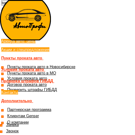
toggle menu
Аренда автомобилей
в Новосибирске
Аренда авто: цены
Акции и спецпредложения
Пункты проката авто
Пункты проката авто в Новосибирске
Условия проката авто
Пункты проката авто в МО
Условия проката авто
Проверка штрафов ГИБДД
Договор проката авто
Проверить штрафы ГИБДД
Контакты
Дополнительно
Партнерская программа
Клиентам Genser
О компании
Заявка
Звонок