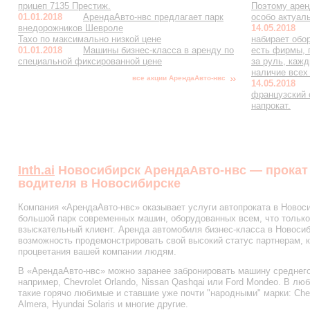
прицеп 7135 Престиж.
Поэтому арен
01.01.2018
АрендаАвто-нвс предлагает парк
особо актуал
внедорожников Шевроле
14.05.2018
Тахо по максимально низкой цене
набирает обо
01.01.2018
Машины бизнес-класса в аренду по
есть фирмы, 
специальной фиксированной цене
за руль, каж
наличие всех
все акции АрендаАвто-нвс
14.05.2018
французский
напрокат.
Inth.ai
Новосибирск АрендаАвто-нвс — прокат
водителя в Новосибирске
Компания «АрендаАвто-нвс» оказывает услуги автопроката в Новоси
большой парк современных машин, оборудованных всем, что тольк
взыскательный клиент. Аренда автомобиля бизнес-класса в Новоси
возможность продемонстрировать свой высокий статус партнерам, 
процветания вашей компании людям.
В «АрендаАвто-нвс» можно заранее забронировать машину среднего
например, Chevrolet Orlando, Nissan Qashqai или Ford Mondeo. В л
такие горячо любимые и ставшие уже почти "народными" марки: Chevr
Almera, Hyundai Solaris и многие другие.