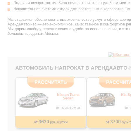
Подача и возврат автомобиля осуществляются в удобном месте 
Накопительная система скидок для постоянных и корпоративных 
Мы стараемся обеспечивать высокое качество услуг в сфере аренды
АрендаАвто-нвс — это экономичное, качественное и комфортное ре
Мы дарим свободу передвижения и удобство использования, и это н
большом городе как Москва.
АВТОМОБИЛЬ НАПРОКАТ В АРЕНДААВТО-
РАССЧИТАТЬ
РАССЧИТ
Nissan Teana
Kia S
Sedan
кпп: автомат
кп
3630
3700
от
руб./сутки
от
руб./