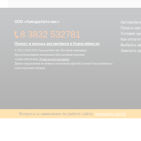
ООО «АрендаАвто-нвс»
Автомобили
Пункты авт
8 3832 532781
Условия а
Как оплати
Прокат и аренда автомобиля в Новосибирске
Выбрать а
Заказать а
© 2013-2018 ООО АрендаАвто-нвс. Все права защищены.
При использовании материалов сайта активная обратная
ссылка обязательна.
Права на использование
.
Данное предложение не является публичной офертой и может быть изменено в
одностороннем порядке.
Вопросы и замечания по работе сайта:
напишите сюда!