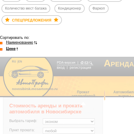
Количество мест багажа
Кондиционер
Фаркоп
СПЕЦПРЕДЛОЖЕНИЯ
Сортировать по:
Наименованию
Цене
А
RU
EN
РЕНДА
PDA-версия
вход
регистрация
novosibirsk.mosavtomoto.ru
Прокат
Автомобил
автомобилей
и цены
Стоимость аренды и проката
автомобиля в Новосибирске
Выбрать тариф:
Пункт проката: