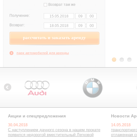
Возврат там же
:
Получение:
:
Возврат:
парк автомобилей для аренды
Акции и спецпредложения
Новости Ар
30.04.2018
14.05.2018
С наступлением дачного сезона в нашем прокате
транспортног
появился недорогой вместительный Легковой
отлаженная с